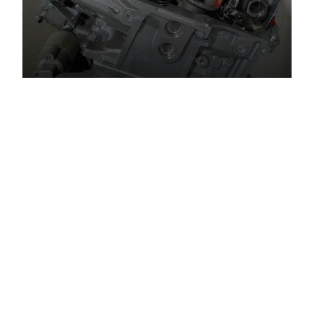
24. 06. 2023
Valvetronic: Hur fungerar det
variabla ventillyftsystemet?
Valvetronic är en beteckning för BMW-motorer
utrustade med ett variabelt ventillyftsystem. Det
är ett system som, i kombination med variabel
ventiltid, gör det möjligt att ändra positionen för
kamaxeln oberoende av vevaxelns position. Det
kan också ändra lyftet och hur länge ventilen är
öppen.