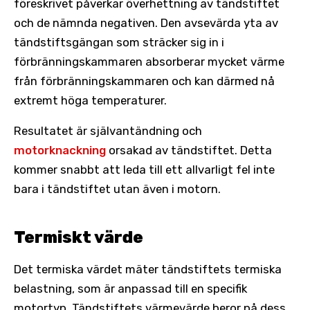
föreskrivet påverkar överhettning av tändstiftet
och de nämnda negativen. Den avsevärda yta av
tändstiftsgängan som sträcker sig in i
förbränningskammaren absorberar mycket värme
från förbränningskammaren och kan därmed nå
extremt höga temperaturer.
Resultatet är självantändning och
motorknackning
orsakad av tändstiftet. Detta
kommer snabbt att leda till ett allvarligt fel inte
bara i tändstiftet utan även i motorn.
Termiskt värde
Det termiska värdet mäter tändstiftets termiska
belastning, som är anpassad till en specifik
motortyp. Tändstiftets värmevärde beror på dess