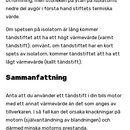
utformning, men storleken på ytan på isolatorns
nedre del avgör i första hand stiftets termiska
värde.
Om spetsen på isolatorn är lång kommer
tändstiftet att ha ett högt värmevärde (varmt
tändstift); omvänt, om tändstiftet har en kort
spets av isolatorn, kommer tändstiftet att ha ett
lågt värmevärde (kallt tändstift).
Sammanfattning
Anta att du använder ett tändstift i din bils motor
med ett annat värmevärde än det som anges av
tillverkaren. I så fall kan det orsaka knackningar på
motorn (självantändning av blandningen) och
därmed minska motorns prestanda.