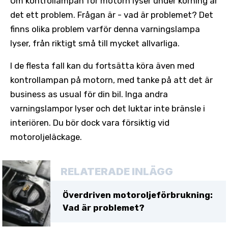
Om kontrollampan för motorn lyser under körning är
det ett problem. Frågan är - vad är problemet? Det
finns olika problem varför denna varningslampa
lyser, från riktigt små till mycket allvarliga.
I de flesta fall kan du fortsätta köra även med
kontrollampan på motorn, med tanke på att det är
business as usual för din bil. Inga andra
varningslampor lyser och det luktar inte bränsle i
interiören. Du bör dock vara försiktig vid
motoroljeläckage.
RELATERADE INLÄGG
Överdriven motoroljeförbrukning:
Vad är problemet?