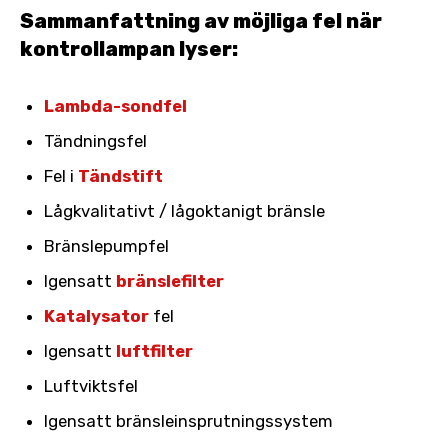
Sammanfattning av möjliga fel när
kontrollampan lyser:
Lambda-sondfel
Tändningsfel
Fel i
Tändstift
Lågkvalitativt / lågoktanigt bränsle
Bränslepumpfel
Igensatt
bränslefilter
Katalysator
fel
Igensatt
luftfilter
Luftviktsfel
Igensatt bränsleinsprutningssystem