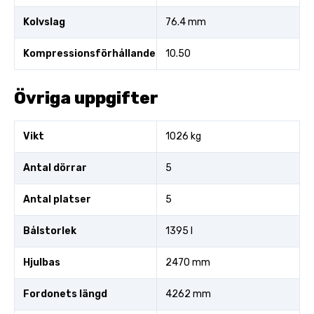
Kolvslag
76.4 mm
Kompressionsförhållande
10.50
Övriga uppgifter
Vikt
1026 kg
Antal dörrar
5
Antal platser
5
Bålstorlek
1395 l
Hjulbas
2470 mm
Fordonets längd
4262 mm