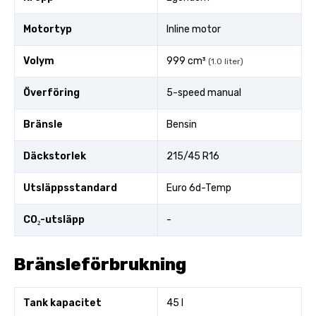
Motortyp
Inline motor
Volym
999 cm³
(1.0 liter)
Överföring
5-speed manual
Bränsle
Bensin
Däckstorlek
215/45 R16
Utsläppsstandard
Euro 6d-Temp
CO₂-utsläpp
-
Bränsleförbrukning
Tank kapacitet
45 l