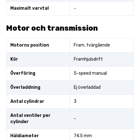
Maximalt varvtal
-
Motor och transmission
Motorns position
Fram, tvärgående
Kör
Framhjulsdrift
Överföring
5-speed manual
Överladdning
Ej överladdad
Antal cylindrar
3
Antal ventiler per
-
cylinder
Håldiameter
74.5 mm