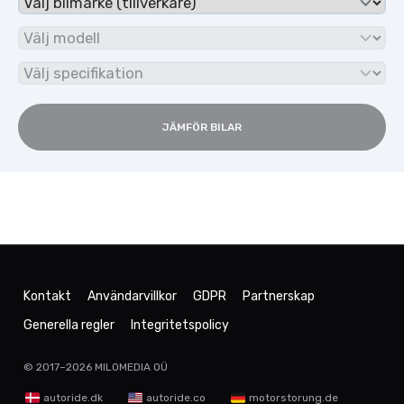
JÄMFÖR BILAR
Kontakt
Användarvillkor
GDPR
Partnerskap
Generella regler
Integritetspolicy
© 2017–2026
MILOMEDIA OÜ
autoride.dk
autoride.co
motorstorung.de