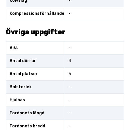
Kolvslag
-
Kompressionsförhållande
-
Övriga uppgifter
Vikt
-
Antal dörrar
4
Antal platser
5
Bålstorlek
-
Hjulbas
-
Fordonets längd
-
Fordonets bredd
-