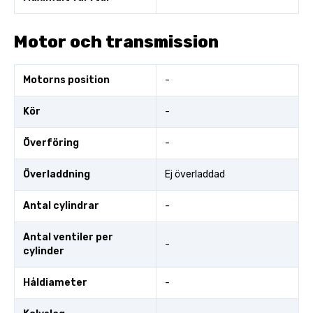
Motor och transmission
Motorns position
-
Kör
-
Överföring
-
Överladdning
Ej överladdad
Antal cylindrar
-
Antal ventiler per
-
cylinder
Håldiameter
-