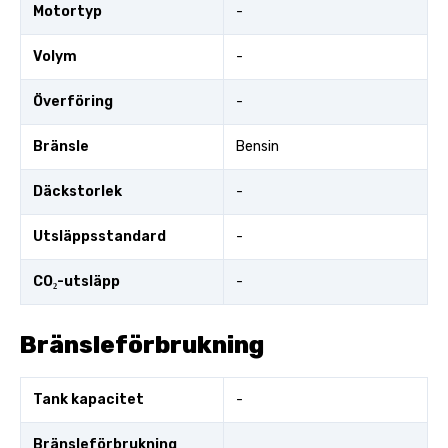
Motortyp
-
Volym
-
Överföring
-
Bränsle
Bensin
Däckstorlek
-
Utsläppsstandard
-
CO₂-utsläpp
-
Bränsleförbrukning
Tank kapacitet
-
Bränsleförbrukning