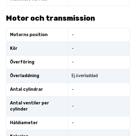
Motor och transmission
Motorns position
-
Kör
-
Överföring
-
Överladdning
Ej överladdad
Antal cylindrar
-
Antal ventiler per
-
cylinder
Håldiameter
-