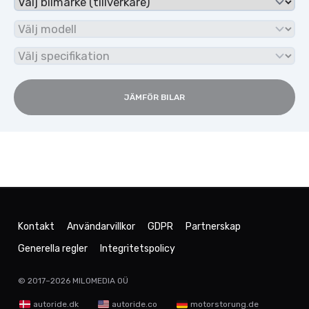
JÄMFÖR BILAR
Kontakt
Användarvillkor
GDPR
Partnerskap
Generella regler
Integritetspolicy
© 2017–2026
MILOMEDIA OÜ
autoride.dk
autoride.co
motorstorung.de