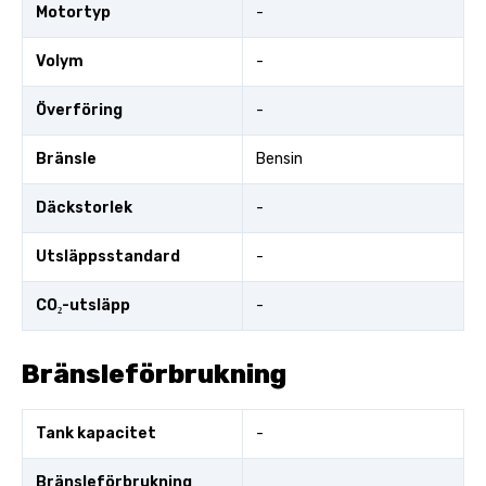
Motortyp
-
Volym
-
Överföring
-
Bränsle
Bensin
Däckstorlek
-
Utsläppsstandard
-
CO₂-utsläpp
-
Bränsleförbrukning
Tank kapacitet
-
Bränsleförbrukning