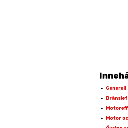
Innehå
Generell
Bränslef
Motoref
Motor oc