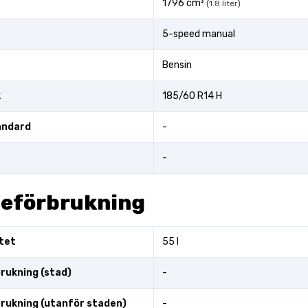
1796 cm³
(1.8 liter)
5-speed manual
Bensin
k
185/60 R14 H
andard
-
-
leförbrukning
tet
55 l
rukning (stad)
-
rukning (utanför staden)
-