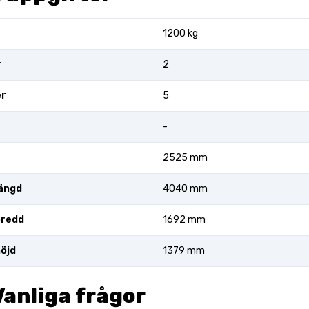
1200 kg
r
2
er
5
-
2525 mm
ängd
4040 mm
bredd
1692 mm
öjd
1379 mm
Vanliga frågor