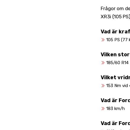
Frågor om de 
XR3i (105 PS
Vad är kra
105 PS (77 
Vilken sto
185/60 R14
Vilket vri
153 Nm vid 
Vad är For
183 km/h
Vad är For