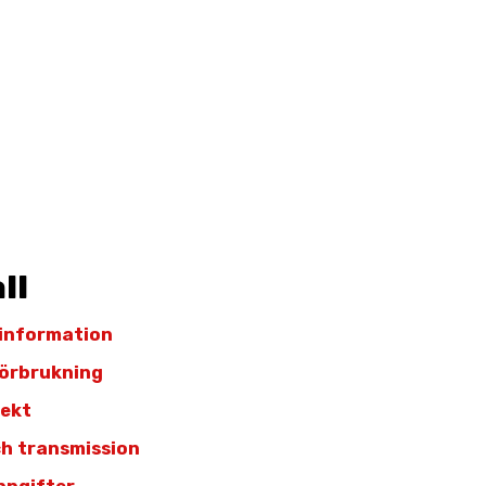
ll
 information
örbrukning
fekt
h transmission