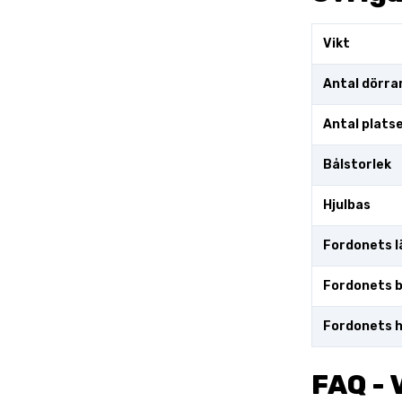
Vikt
Antal dörra
Antal plats
Bålstorlek
Hjulbas
Fordonets l
Fordonets 
Fordonets h
FAQ - 