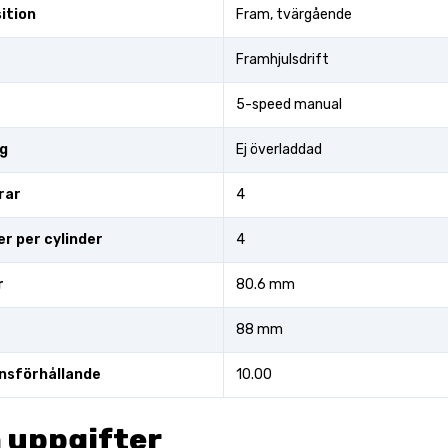
ition
Fram, tvärgående
Framhjulsdrift
5-speed manual
g
Ej överladdad
rar
4
er per cylinder
4
r
80.6 mm
88 mm
nsförhållande
10.00
 uppgifter