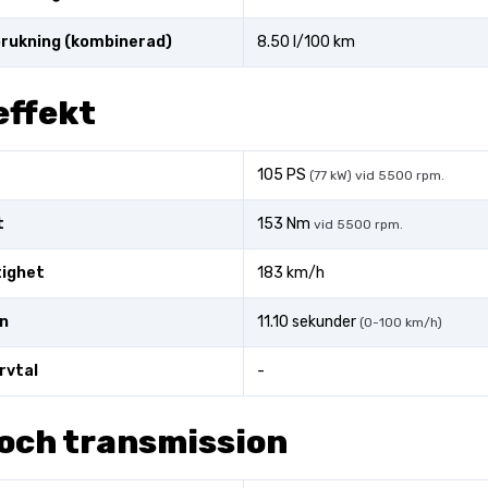
rukning (kombinerad)
8.50 l/100 km
effekt
t
105 PS
(77 kW) vid 5500 rpm.
t
153 Nm
vid 5500 rpm.
tighet
183 km/h
n
11.10 sekunder
(0-100 km/h)
rvtal
-
och transmission