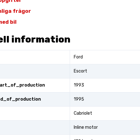
ppgifter
nliga frågor
ed bil
ll information
Ford
Escort
tart_of_production
1993
end_of_production
1995
Cabriolet
Inline motor