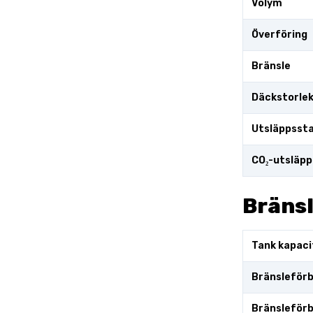
Volym
Överföring
Bränsle
Däckstorle
Utsläppsst
CO₂-utsläpp
Bräns
Tank kapaci
Bränsleförb
Bränsleförb