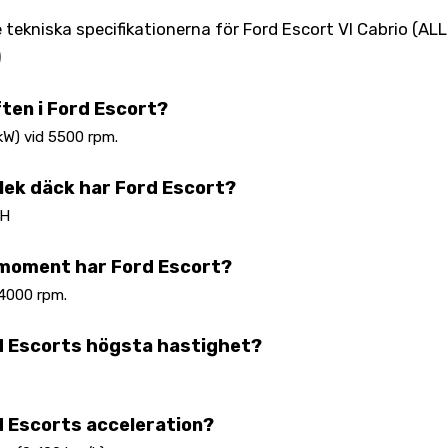
tekniska specifikationerna för Ford Escort VI Cabrio (ALL)
)
ften i Ford Escort?
kW) vid 5500 rpm.
rlek däck har Ford Escort?
 H
dmoment har Ford Escort?
4000 rpm.
d Escorts högsta hastighet?
d Escorts acceleration?