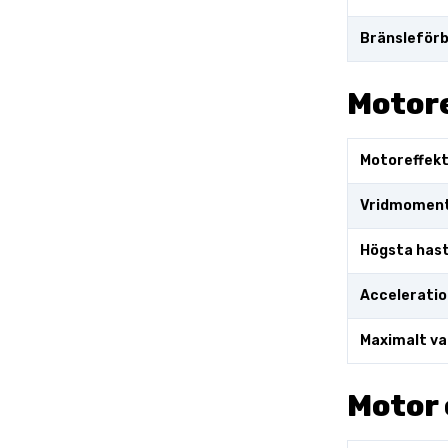
Bränsleförb
Motor
Motoreffek
Vridmomen
Högsta has
Acceleratio
Maximalt va
Motor 