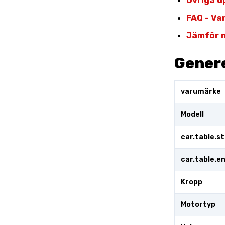
Övriga u
FAQ - Va
Jämför m
Genere
varumärke
Modell
car.table.s
car.table.
Kropp
Motortyp