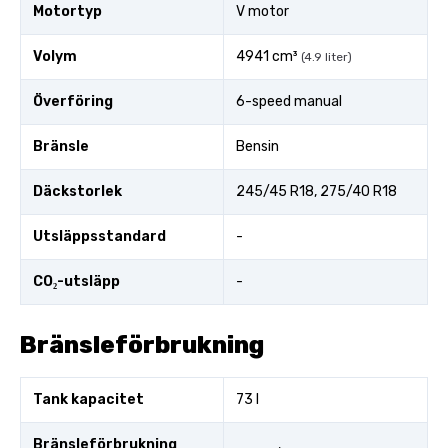
Motortyp
V motor
Volym
4941 cm³
(4.9 liter)
Överföring
6-speed manual
Bränsle
Bensin
Däckstorlek
245/45 R18, 275/40 R18
Utsläppsstandard
-
CO₂-utsläpp
-
Bränsleförbrukning
Tank kapacitet
73 l
Bränsleförbrukning