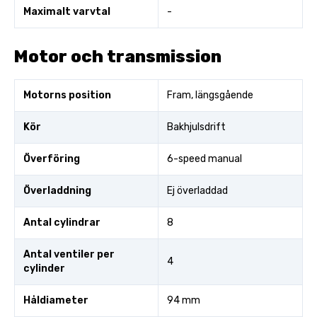
Maximalt varvtal
-
Motor och transmission
Motorns position
Fram, längsgående
Kör
Bakhjulsdrift
Överföring
6-speed manual
Överladdning
Ej överladdad
Antal cylindrar
8
Antal ventiler per
4
cylinder
Håldiameter
94 mm