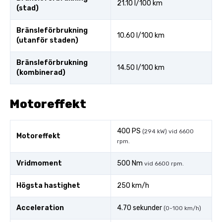
21.10 l/100 km
(stad)
Bränsleförbrukning
10.60 l/100 km
(utanför staden)
Bränsleförbrukning
14.50 l/100 km
(kombinerad)
Motoreffekt
400 PS
(294 kW) vid 6600
Motoreffekt
rpm.
Vridmoment
500 Nm
vid 6600 rpm.
Högsta hastighet
250 km/h
Acceleration
4.70 sekunder
(0-100 km/h)