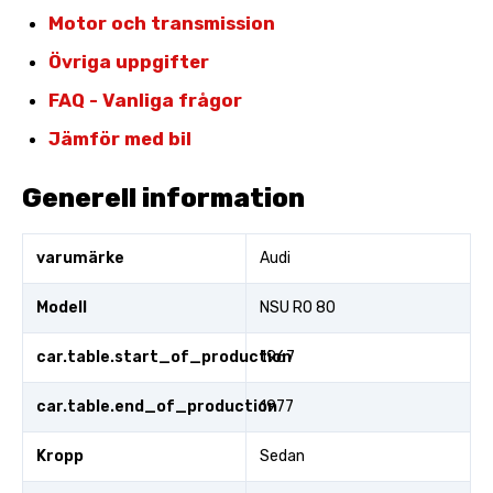
Motor och transmission
Övriga uppgifter
FAQ - Vanliga frågor
Jämför med bil
Generell information
varumärke
Audi
Modell
NSU RO 80
car.table.start_of_production
1967
car.table.end_of_production
1977
Kropp
Sedan