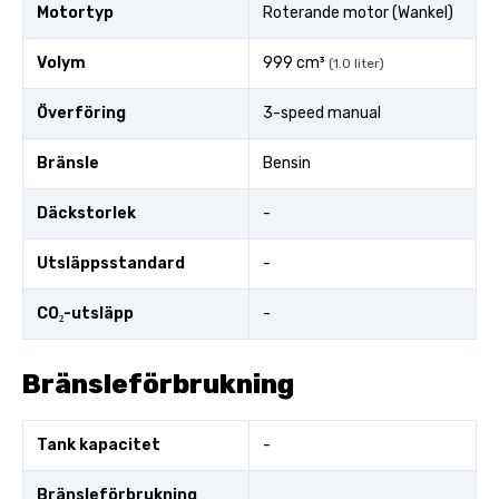
Motortyp
Roterande motor (Wankel)
Volym
999 cm³
(1.0 liter)
Överföring
3-speed manual
Bränsle
Bensin
Däckstorlek
-
Utsläppsstandard
-
CO₂-utsläpp
-
Bränsleförbrukning
Tank kapacitet
-
Bränsleförbrukning