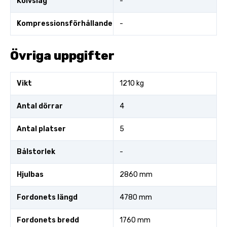
Kolvslag
-
Kompressionsförhållande
-
Övriga uppgifter
Vikt
1210 kg
Antal dörrar
4
Antal platser
5
Bålstorlek
-
Hjulbas
2860 mm
Fordonets längd
4780 mm
Fordonets bredd
1760 mm