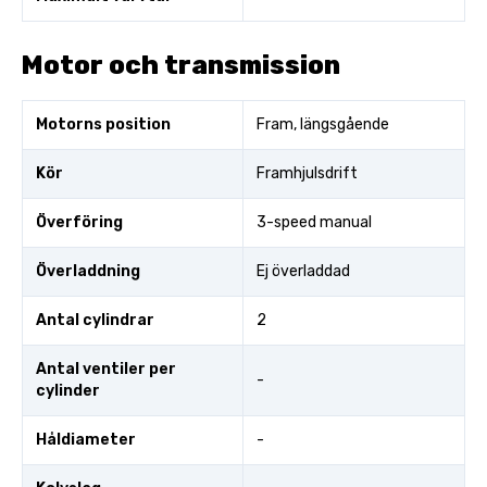
Motor och transmission
Motorns position
Fram, längsgående
Kör
Framhjulsdrift
Överföring
3-speed manual
Överladdning
Ej överladdad
Antal cylindrar
2
Antal ventiler per
-
cylinder
Håldiameter
-