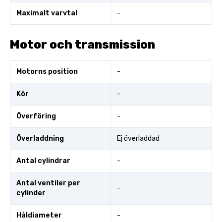
Maximalt varvtal
-
Motor och transmission
Motorns position
-
Kör
-
Överföring
-
Överladdning
Ej överladdad
Antal cylindrar
-
Antal ventiler per
-
cylinder
Håldiameter
-