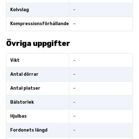
Kolvslag
-
Kompressionsförhållande
-
Övriga uppgifter
Vikt
-
Antal dörrar
-
Antal platser
-
Bålstorlek
-
Hjulbas
-
Fordonets längd
-