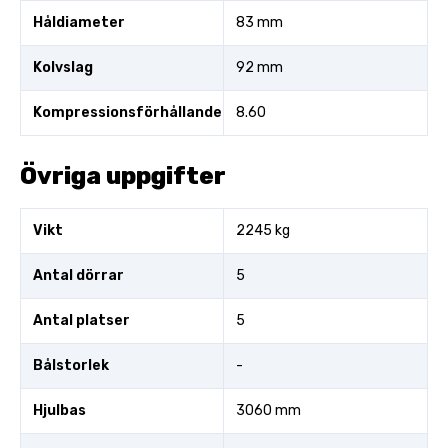
Håldiameter
83 mm
Kolvslag
92 mm
Kompressionsförhållande
8.60
Övriga uppgifter
Vikt
2245 kg
Antal dörrar
5
Antal platser
5
Bålstorlek
-
Hjulbas
3060 mm