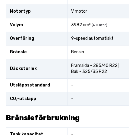
Motortyp
V motor
Volym
3982 cm³
(4.0 liter)
Överföring
9-speed automatiskt
Bränsle
Bensin
Framsida - 285/40 R22 |
Däckstorlek
Bak - 325/35 R22
Utsläppsstandard
-
CO₂-utsläpp
-
Bränsleförbrukning
Tank kapacitet
-