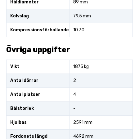
Håldiameter
89 mm
Kolvslag
79.5 mm
Kompressionsförhållande
10.30
Övriga uppgifter
Vikt
1875 kg
Antal dörrar
2
Antal platser
4
Bålstorlek
-
Hjulbas
2591 mm
Fordonets längd
4692 mm