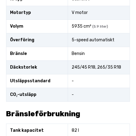
Motortyp
V motor
Volym
5935 cm³
(5.9 liter)
Överföring
5-speed automatiskt
Bränsle
Bensin
Däckstorlek
245/45 R18, 265/35 R18
Utsläppsstandard
-
CO₂-utsläpp
-
Bränsleförbrukning
Tank kapacitet
82 l