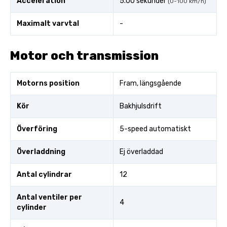
Acceleration
5.00 sekunder
(0-100 km/h)
Maximalt varvtal
-
Motor och transmission
Motorns position
Fram, längsgående
Kör
Bakhjulsdrift
Överföring
5-speed automatiskt
Överladdning
Ej överladdad
Antal cylindrar
12
Antal ventiler per
4
cylinder